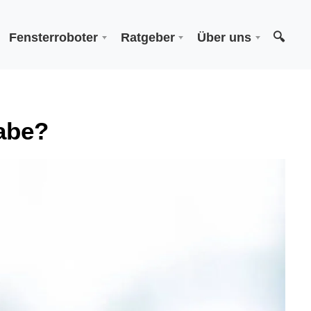
Fensterroboter
Ratgeber
Über uns
🔍
abe?