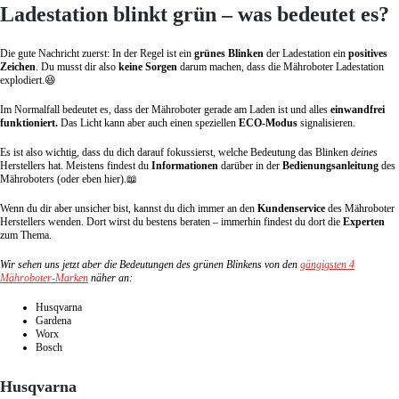
Ladestation blinkt grün – was bedeutet es?
Die gute Nachricht zuerst: In der Regel ist ein
grünes Blinken
der Ladestation ein
positives
Zeichen
. Du musst dir also
keine Sorgen
darum machen, dass die Mähroboter Ladestation
explodiert.😆
Im Normalfall bedeutet es, dass der Mähroboter gerade am Laden ist und alles
einwandfrei
funktioniert.
Das Licht kann aber auch einen speziellen
ECO-Modus
signalisieren.
Es ist also wichtig, dass du dich darauf fokussierst, welche Bedeutung das Blinken
deines
Herstellers hat. Meistens findest du
Informationen
darüber in der
Bedienungsanleitung
des
Mähroboters (oder eben hier).📖
Wenn du dir aber unsicher bist, kannst du dich immer an den
Kundenservice
des Mähroboter
Herstellers wenden. Dort wirst du bestens beraten – immerhin findest du dort die
Experten
zum Thema.
Wir sehen uns jetzt aber die Bedeutungen des grünen Blinkens von den
gängigsten 4
Mähroboter-Marken
näher an:
Husqvarna
Gardena
Worx
Bosch
Husqvarna