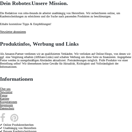
Dein Roboter.
Unsere Mission.
Die Redaktion von robo-freunde.de arbeitet unabhängig von Herstellern. Wir recherchieren online, um
Kaufentscheidungen zu erleichtern und die Suche nach passenden Produkten zu beschleunigen.
Erhalte kostenlose Tipps & Empfehlungen!
Newsletter abonnieren
Produktinfos, Werb​ung und Links
Als Amazon-Partner verdienen wir an qualifizierten Verkäufen. Wir verlinken auf Online-Shops, von denen wir
ggf. eine Vergütung erhalten (Affiliate-Links) und schalten Werbung um diese Seite zu finanzieren. Angegebene
Preise werden in unregelmäßigen Abständen aktualisiert. Preisänderungen möglich. Prüfe Produkte vor einer
Bestellung selbst! Wir übernehmen keine Gewähr für Aktualität, Richtigkeit und Vollständigkeit der
Informationen.
Informationen
Über uns
Newsletter
Presse
Karriere
Kooperationen
Impressum
Datenschutz
✔
Online Produktrecherchen
✔
Unabhängig von Herstellern
✔
Bessere Kaufentscheidungen