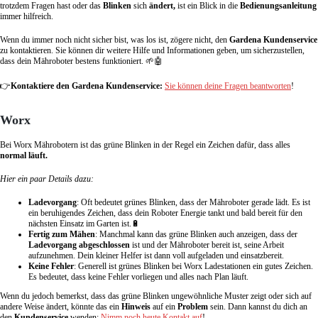
trotzdem Fragen hast oder das
Blinken
sich
ändert,
ist ein Blick in die
Bedienungsanleitung
immer hilfreich.
Wenn du immer noch nicht sicher bist, was los ist, zögere nicht, den
Gardena Kundenservice
zu kontaktieren. Sie können dir weitere Hilfe und Informationen geben, um sicherzustellen,
dass dein Mähroboter bestens funktioniert. 🌱🤖
👉
Kontaktiere den Gardena Kundenservice:
Sie können deine Fragen beantworten
!
Worx
Bei Worx Mährobotern ist das grüne Blinken in der Regel ein Zeichen dafür, dass alles
normal läuft.
Hier ein paar Details dazu:
Ladevorgang
: Oft bedeutet grünes Blinken, dass der Mähroboter gerade lädt. Es ist
ein beruhigendes Zeichen, dass dein Roboter Energie tankt und bald bereit für den
nächsten Einsatz im Garten ist.🔋
Fertig zum Mähen
: Manchmal kann das grüne Blinken auch anzeigen, dass der
Ladevorgang abgeschlossen
ist und der Mähroboter bereit ist, seine Arbeit
aufzunehmen. Dein kleiner Helfer ist dann voll aufgeladen und einsatzbereit.
Keine Fehler
: Generell ist grünes Blinken bei Worx Ladestationen ein gutes Zeichen.
Es bedeutet, dass keine Fehler vorliegen und alles nach Plan läuft.
Wenn du jedoch bemerkst, dass das grüne Blinken ungewöhnliche Muster zeigt oder sich auf
andere Weise ändert, könnte das ein
Hinweis
auf ein
Problem
sein. Dann kannst du dich an
den
Kundenservice
wenden:
Nimm noch heute Kontakt auf
!