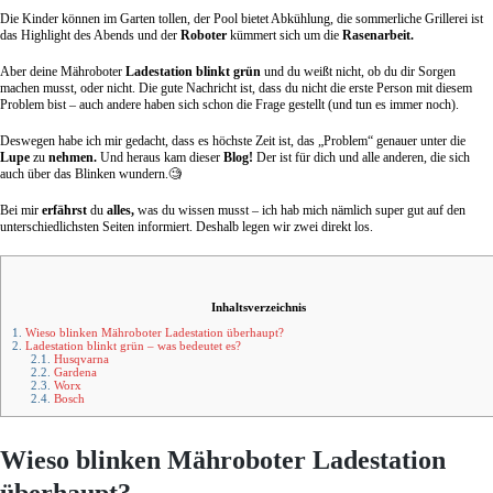
Die Kinder können im Garten tollen, der Pool bietet Abkühlung, die sommerliche Grillerei ist
das Highlight des Abends und der
Roboter
kümmert sich um die
Rasenarbeit.
Aber deine Mähroboter
Ladestation blinkt grün
und du weißt nicht, ob du dir Sorgen
machen musst, oder nicht. Die gute Nachricht ist, dass du nicht die erste Person mit diesem
Problem bist – auch andere haben sich schon die Frage gestellt (und tun es immer noch).
Deswegen habe ich mir gedacht, dass es höchste Zeit ist, das „Problem“ genauer unter die
Lupe
zu
nehmen.
Und heraus kam dieser
Blog!
Der ist für dich und alle anderen, die sich
auch über das Blinken wundern.🧐
Bei mir
erfährst
du
alles,
was du wissen musst – ich hab mich nämlich super gut auf den
unterschiedlichsten Seiten informiert. Deshalb legen wir zwei direkt los.
Inhaltsverzeichnis
1.
Wieso blinken Mähroboter Ladestation überhaupt?
2.
Ladestation blinkt grün – was bedeutet es?
2.1.
Husqvarna
2.2.
Gardena
2.3.
Worx
2.4.
Bosch
Wieso blinken Mähroboter Ladestation
überhaupt?