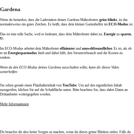
Gardena
Wenn du bemerkst, dass die Ladestation deines Gardena Mähroboters
grün blinkt
, ist das
normalerweise ein gutes Zeichen. Es heißt, dass dein kleiner Gartenhelfer im
ECO-Modus
ist.
Das ist eine tolle Sache, weil es bedeutet, dass dein Mähroboter dabei ist,
Energie
zu
sparen.
🔌
Im ECO-Modus arbeitet dein Mähroboter
effizienter
und
umweltfreundlicher.
Es ist, als ob
er im
Energiesparmodus
läuft und dabei hilft, den Stromverbrauch und die Kosten zu
senken.
Wenn du den ECO-Modus deines Gardena ausschalten willst, kann dir dieses Video
weiterhelfen:
Sie sehen gerade einen Platzhalterinhalt von
YouTube
. Um auf den eigentlichen Inhalt
zuzugreifen, klicken Sie auf die Schaltfläche unten. Bitte beachten Sie, dass dabei Daten an
Drittanbieter weitergegeben werden.
Mehr Informationen
Inhalt entsperren
Erforderlichen Service akzeptieren und Inhalte entsperren
Du brauchst dir also keine Sorgen zu machen, wenn du dieses grüne Blinken siehst. Falls du