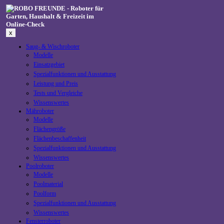
Zum
Inhalt
springen
x
Saug- & Wischroboter
Modelle
Einsatzgebiet
Spezialfunktionen und Ausstattung
Leistung und Preis
Tests und Vergleiche
Wissenswertes
Mähroboter
Modelle
Flächengröße
Flächenbeschaffenheit
Spezialfunktionen und Ausstattung
Wissenswertes
Poolroboter
Modelle
Poolmaterial
Poolform
Spezialfunktionen und Ausstattung
Wissenswertes
Fensterroboter