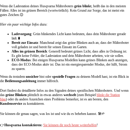
Wenn die Ladestation deines Husqvarna Mähroboters
grün blinkt
, heißt das in den meisten
Fällen: Alles ist im grünen Bereich (wortwörtlich). Kein Grund zur Sorge, das ist meist ein
gutes Zeichen.😊
Hier ein paar wichtige Infos dazu:
Ladevorgang
: Grün blinkendes Licht kann bedeuten, dass dein Mähroboter gerade
lädt.🔋
Bereit zur Einsatz
: Manchmal zeigt das grüne Blinken auch an, dass der Mähroboter
voll geladen ist und bereit für seinen Einsatz im Garten.
Alles im grünen Bereich
: Generell bedeutet grünes Licht, dass alles in Ordnung ist.
Es gibt keine Fehler, die Ladestation und dein Mähroboter arbeiten, wie sie sollen.
ECO-Modus
: Bei einigen Husqvarna Modellen kann grünes Blinken auch anzeigen,
dass der ECO-Modus aktiv ist. Das ist ein energiesparender Modus, der hilft, Strom
zu sparen.
Wenn du trotzdem
unsicher
bist oder
spezielle Fragen
zu deinem Modell hast, ist ein Blick in
die
Bedienungsanleitung
immer hilfreich.
Dort findest du detaillierte Infos zu den Signalen deines spezifischen Mähroboters. Und wenn
das
grüne Blinken
plötzlich in etwas anderes
wechselt
(zum Beispiel
blinkt die Station
blau
) oder du andere Anzeichen eines Problems bemerkst, ist es am besten, den
Kundenservice
zu kontaktieren.
Sie können dir genau sagen, was los ist und wie du es beheben kannst. 🛠️🌱
👉
Husqvarna kontaktieren:
Sie können dir noch heute weiterhelfen
!