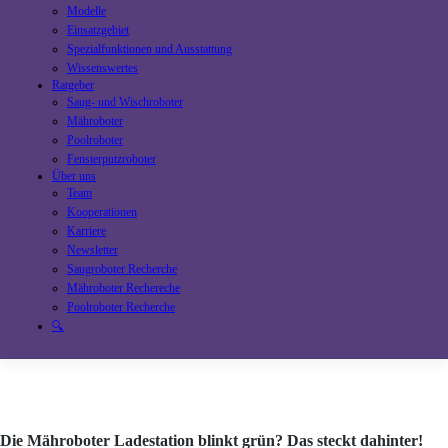
Modelle
Einsatzgebiet
Spezialfunktionen und Ausstattung
Wissenswertes
Ratgeber
Saug- und Wischroboter
Mähroboter
Poolroboter
Fensterputzroboter
Über uns
Team
Kooperationen
Karriere
Newsletter
Saugroboter Recherche
Mähroboter Rechereche
Poolroboter Recherche
🔍
Die Mähroboter Ladestation blinkt grün? Das steckt dahinter!