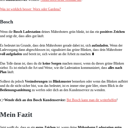
Was ist wirklich besser: Worx oder Gardena?
Bosch
Wenn die
Bosch Ladestation
deines Mähroboters grün blinkt, ist das ein
positives Zeichen
und zeigt dir, dass alles gut läuft.
Es bedeutet im Grunde, dass dein Mähroboter gerade dabei ist, sich
aufzuladen.
Wenn der
Ladevorgang dann abgeschlossen ist, signalisiert das grüne Blinken, dass dein Mähroboter
voll aufgeladen
und bereit ist, sich wieder an die Arbeit zu machen.🔋
Das Tolle daran ist, dass du dir
keine Sorgen
machen musst, wenn du dieses grüne Blinken
siehst. Es ist einfach die Art und Weise, wie die Ladestation kommuniziert, dass
alles nach
Plan
läuft.
Solltest du jedoch
Veränderungen
im
Blinkmuster
bemerken oder wenn das Blinken aufhört
und du dir nicht sicher bist, was das bedeutet, ist es immer eine gute Idee, einen Blick in die
Bedienungsanleitung
zu werfen oder dich an den Kundenservice zu wenden.
👉
Wende dich an den Bosch Kundenservice:
Bei Bosch kann man dir weiterhelfen
!
Mein Fazit
Jetzt weißt du, dass es ein
gutes Zeichen
ist, wenn deine
Mähroboter Ladestation grün