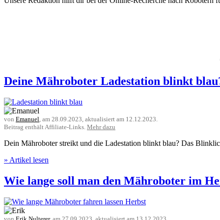
Unsere Redaktion hilft dir bei der Online-Recherche nach Robotern 
Deine Mähroboter Ladestation blinkt blau?
von
Emanuel
, am
28.09.2023
, aktualisiert am
12.12.2023
.
Beitrag enthält Affiliate-Links.
Mehr dazu
Dein Mähroboter streikt und die Ladestation blinkt blau? Das Blinkli
» Artikel lesen
Wie lange soll man den Mähroboter im Her
von
Erik Nulterer
, am
27.09.2023
, aktualisiert am
13.12.2023
.