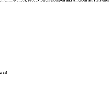
von Online-Shops, Produkt­beschreibungen und Angaben der Hersteller
.
u es!