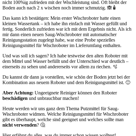
nicht 100%ig zufrieden mit der Wischleistung sind. Oft bleibt der
Boden auch nach 2 x wischen noch immer schmutzig. 🙈🧴
Das kann ich bestätigen: Mein erster Wischroboter hatte einen
kleinen Wassertank – ich habe ihn einfach mit Wasser gefüllt und
fertig. Sonderlich zufrieden war ich mit dem Ergebnis nicht. Als ich
mir dann einen neuen Saug-Wischroboter mit automatischer
Reinigungsstation zugelegt habe, war eine Probe spezielles
Reinigungsmittel für Wischroboter im Lieferumfang enthalten.
Und was soll ich sagen? Ich habe testweise den alten Roboter mit
dem Mittel und Wasser befüllt und der Unterschied war deutlich –
einerseits zu sehen und andererseits vor allem zu riechen. 🫧
Du kannst dir dann ja vorstellen, wie schön der Boden jetzt bei der
Kombination aus neuem Roboter und dem Reinigungsmittel ist. 🙂
Aber Achtung:
Ungeeignete Reiniger können den Roboter
beschädigen
und unbrauchbar machen!
Heute werden wir uns ganz dem Thema Putzmittel für Saug-
Wischroboter widmen. Welche Reinigungsmittel für Wischroboter
gibt es überhaupt, welche sind geeignet und welches sollte man
nicht
verwenden
? 🤔
Hier erfährst du alles, was du immer schon wissen wolltest!