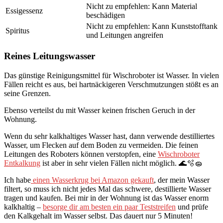
Nicht zu empfehlen: Kann Material
Essigessenz
beschädigen
Nicht zu empfehlen: Kann Kunststofftank
Spiritus
und Leitungen angreifen
Reines Leitungswasser
Das günstige Reinigungsmittel für Wischroboter ist Wasser. In vielen
Fällen reicht es aus, bei hartnäckigeren Verschmutzungen stößt es an
seine Grenzen.
Ebenso verteilst du mit Wasser keinen frischen Geruch in der
Wohnung.
Wenn du sehr kalkhaltiges Wasser hast, dann verwende destilliertes
Wasser, um Flecken auf dem Boden zu vermeiden. Die feinen
Leitungen des Roboters können verstopfen, eine
Wischroboter
Entkalkung
ist aber in sehr vielen Fällen nicht möglich. 🌊🫧🧽
Ich habe
einen Wasserkrug bei Amazon gekauft
, der mein Wasser
filtert, so muss ich nicht jedes Mal das schwere, destillierte Wasser
tragen und kaufen. Bei mir in der Wohnung ist das Wasser enorm
kalkhaltig –
besorge dir am besten ein paar Teststreifen
und prüfe
den Kalkgehalt im Wasser selbst. Das dauert nur 5 Minuten!