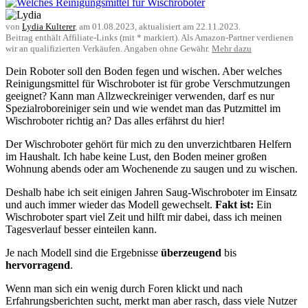
von
Lydia Kulterer
, am
01.08.2023
, aktualisiert am
22.11.2023
.
Beitrag enthält Affiliate-Links (mit * markiert). Als Amazon-Partner verdienen
wir an qualifizierten Verkäufen. Angaben ohne Gewähr.
Mehr dazu
Dein Roboter soll den Boden fegen und wischen. Aber welches
Reinigungsmittel für Wischroboter ist für grobe Verschmutzungen
geeignet? Kann man Allzweckreiniger verwenden, darf es nur
Spezialroboreiniger sein und wie wendet man das Putzmittel im
Wischroboter richtig an? Das alles erfährst du hier!
Der Wischroboter gehört für mich zu den unverzichtbaren Helfern
im Haushalt. Ich habe keine Lust, den Boden meiner großen
Wohnung abends oder am Wochenende zu saugen und zu wischen.
Deshalb habe ich seit einigen Jahren Saug-Wischroboter im Einsatz
und auch immer wieder das Modell gewechselt.
Fakt ist:
Ein
Wischroboter spart viel Zeit und hilft mir dabei, dass ich meinen
Tagesverlauf besser einteilen kann.
Je nach Modell sind die Ergebnisse
überzeugend
bis
hervorragend
.
Wenn man sich ein wenig durch Foren klickt und nach
Erfahrungsberichten sucht, merkt man aber rasch, dass viele Nutzer