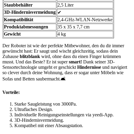
Staubbehälter
2,5 Liter
3D-Hindernisvermeidung
✔
Kompatibilität
2,4-GHz-WLAN-Netzwerke
Produktabmessungen
35 x 35 x 7,7 cm
Gewicht
4 kg
Der Roboter ist wie der perfekte Mitbewohner, den du dir immer
gewünscht hast: Er saugt und wischt gleichzeitig, sodass dein
Zuhause
blitzblank
wird, ohne dass du einen Finger krümmen
musst. Und das Beste? Er ist super
smart!
Dank seiner 3D-
Sensortechnologie umgeht er geschickt
Hindernisse
und navigiert
so clever durch deine Wohnung, dass er sogar unter Möbeln wie
Sofas und Betten saubermacht.🛋️
Vorteile:
Starke Saugleistung von 3000Pa.
Ultraflaches Design.
Individuelle Reinigungseinstellungen via yeedi-App.
3D-Hindernisvermeidung.
Kompatibel mit einer Absaugstation.