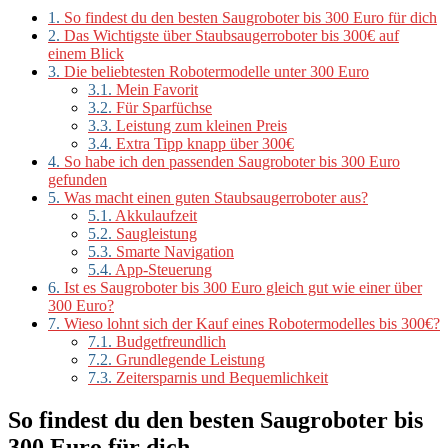
1.
So findest du den besten Saugroboter bis 300 Euro für dich
2.
Das Wichtigste über Staubsaugerroboter bis 300€ auf
einem Blick
3.
Die beliebtesten Robotermodelle unter 300 Euro
3.1.
Mein Favorit
3.2.
Für Sparfüchse
3.3.
Leistung zum kleinen Preis
3.4.
Extra Tipp knapp über 300€
4.
So habe ich den passenden Saugroboter bis 300 Euro
gefunden
5.
Was macht einen guten Staubsaugerroboter aus?
5.1.
Akkulaufzeit
5.2.
Saugleistung
5.3.
Smarte Navigation
5.4.
App-Steuerung
6.
Ist es Saugroboter bis 300 Euro gleich gut wie einer über
300 Euro?
7.
Wieso lohnt sich der Kauf eines Robotermodelles bis 300€?
7.1.
Budgetfreundlich
7.2.
Grundlegende Leistung
7.3.
Zeitersparnis und Bequemlichkeit
So findest du den besten Saugroboter bis
300 Euro für dich