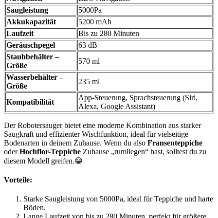
Saugleistung
5000Pa
Akkukapazität
5200 mAh
Laufzeit
Bis zu 280 Minuten
Geräuschpegel
63 dB
Staubbehälter –
570 ml
Größe
Wasserbehälter –
235 ml
Größe
App-Steuerung, Sprachsteuerung (Siri,
Kompatibilität
Alexa, Google Assistant)
Der Robotersauger bietet eine moderne Kombination aus starker
Saugkraft und effizienter Wischfunktion, ideal für vielseitige
Bodenarten in deinem Zuhause. Wenn du also
Fransenteppiche
oder
Hochflor-Teppiche
Zuhause „rumliegen“ hast, solltest du zu
diesem Modell greifen.😁
Vorteile:
Starke Saugleistung von 5000Pa, ideal für Teppiche und harte
Böden.
Lange Laufzeit von bis zu 280 Minuten, perfekt für größere