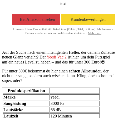
text
Bei Amazon ansehen
Kundenbewertungen
Hinweis: Diese Box enthält Affiliate-Links (Bilder, Titel, Buttons). Als Amazon-
Partner verdienen wir an qualifizierten Verkäufen.
Mehr dazu
Auf der Suche nach einem intelligenten Helfer, der deinem Zuhause
neuen Glanz verleiht? Der
Yeedi Vac 2
ist hier, um dein Putzspiel
auf ein neues Level zu heben – und das für unter 300 Euro!😍
Für unter 300€ bekommst du hier einen
echten Allrounder
, der
nicht nur saugt, sondern auch wischen kann. Klingt doch schon mal
super, oder?
Produktspezifikation
Marke
yeedi
Saugleistung
3000 Pa
Lautstärke
68 dB
Laufzeit
120 Minuten