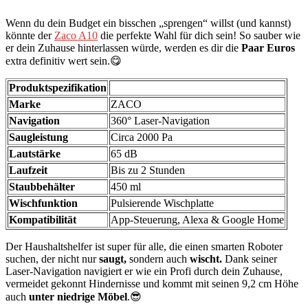
Wenn du dein Budget ein bisschen „sprengen“ willst (und kannst)
könnte der
Zaco A10
die perfekte Wahl für dich sein! So sauber wie
er dein Zuhause hinterlassen würde, werden es dir die
Paar Euros
extra definitiv wert sein.😋
Produktspezifikation
Marke
ZACO
Navigation
360° Laser-Navigation
Saugleistung
Circa 2000 Pa
Lautstärke
65 dB
Laufzeit
Bis zu 2 Stunden
Staubbehälter
450 ml
Wischfunktion
Pulsierende Wischplatte
Kompatibilität
App-Steuerung, Alexa & Google Home
Der Haushaltshelfer ist super für alle, die einen smarten Roboter
suchen, der nicht nur
saugt,
sondern auch
wischt.
Dank seiner
Laser-Navigation navigiert er wie ein Profi durch dein Zuhause,
vermeidet gekonnt Hindernisse und kommt mit seinen 9,2 cm Höhe
auch
unter niedrige Möbel
.😎