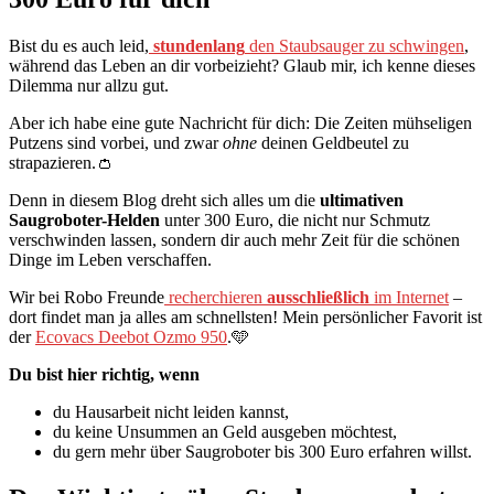
Bist du es auch leid,
stundenlang
den Staubsauger zu schwingen
,
während das Leben an dir vorbeizieht? Glaub mir, ich kenne dieses
Dilemma nur allzu gut.
Aber ich habe eine gute Nachricht für dich: Die Zeiten mühseligen
Putzens sind vorbei, und zwar
ohne
deinen Geldbeutel zu
strapazieren.👛
Denn in diesem Blog dreht sich alles um die
ultimativen
Saugroboter-Helden
unter 300 Euro, die nicht nur Schmutz
verschwinden lassen, sondern dir auch mehr Zeit für die schönen
Dinge im Leben verschaffen.
Wir bei Robo Freunde
recherchieren
ausschließlich
im Internet
–
dort findet man ja alles am schnellsten! Mein persönlicher Favorit ist
der
Ecovacs Deebot Ozmo 950
.🩵
Du bist hier richtig, wenn
du Hausarbeit nicht leiden kannst,
du keine Unsummen an Geld ausgeben möchtest,
du gern mehr über Saugroboter bis 300 Euro erfahren willst.