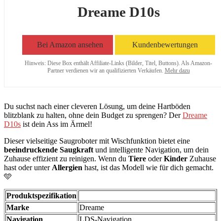
Dreame D10s
Bei Amazon ansehen
Kundenbewertungen
Hinweis: Diese Box enthält Affiliate-Links (Bilder, Titel, Buttons). Als Amazon-
Partner verdienen wir an qualifizierten Verkäufen.
Mehr dazu
Du suchst nach einer cleveren Lösung, um deine Hartböden
blitzblank zu halten, ohne dein Budget zu sprengen? Der
Dreame
D10s
ist dein Ass im Ärmel!
Dieser vielseitige Saugroboter mit Wischfunktion bietet eine
beeindruckende Saugkraft
und intelligente Navigation, um dein
Zuhause effizient zu reinigen. Wenn du
Tiere
oder
Kinder
Zuhause
hast oder unter
Allergien
hast, ist das Modell wie für dich gemacht.
🩵
Produktspezifikation
Marke
Dreame
Navigation
LDS-Navigation