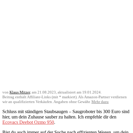
von
Klaus Mitzer
, am
21.08.2023
, aktualisiert am
19.01.2024
.
Beitrag enthält Affiliate-Links (mit * markiert). Als Amazon-Partner verdienen
wir an qualifizierten Verkäufen. Angaben ohne Gewähr.
Mehr dazu
Schluss mit ständigen Staubsaugen – Saugroboter bis 300 Euro sind
hier, um dein Zuhause sauber zu halten. Ich empfehle dir den
Ecovacs Deebot Ozmo 950
.
Bist du auch immer auf der Suche nach effizienten Wegen, um dein