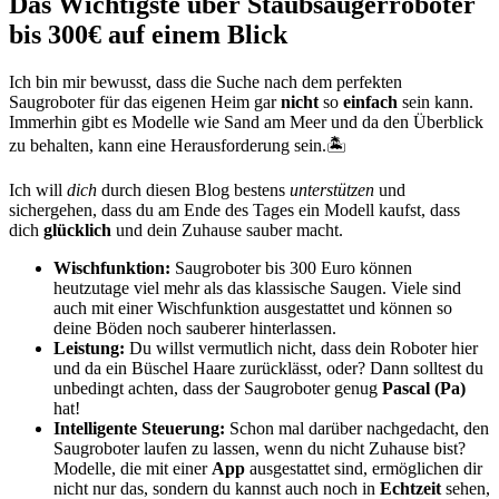
Das Wichtigste über Staubsaugerroboter
bis 300€ auf einem Blick
Ich bin mir bewusst, dass die Suche nach dem perfekten
Saugroboter für das eigenen Heim gar
nicht
so
einfach
sein kann.
Immerhin gibt es Modelle wie Sand am Meer und da den Überblick
zu behalten, kann eine Herausforderung sein.🏝️
Ich will
dich
durch diesen Blog bestens
unterstützen
und
sichergehen, dass du am Ende des Tages ein Modell kaufst, dass
dich
glücklich
und dein Zuhause sauber macht.
Wischfunktion:
Saugroboter bis 300 Euro können
heutzutage viel mehr als das klassische Saugen. Viele sind
auch mit einer Wischfunktion ausgestattet und können so
deine Böden noch sauberer hinterlassen.
Leistung:
Du willst vermutlich nicht, dass dein Roboter hier
und da ein Büschel Haare zurücklässt, oder? Dann solltest du
unbedingt achten, dass der Saugroboter genug
Pascal (Pa)
hat!
Intelligente Steuerung:
Schon mal darüber nachgedacht, den
Saugroboter laufen zu lassen, wenn du nicht Zuhause bist?
Modelle, die mit einer
App
ausgestattet sind, ermöglichen dir
nicht nur das, sondern du kannst auch noch in
Echtzeit
sehen,