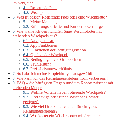
im Vergleich
4.1.
Rotierende Pads
4.2.
Wischplatte
5.
Was ist besser: Rotierende Pads oder eine Wischplatte?
5.1.
Meine Meinung
5.2.
Erfahrungsberichte und Kundenbewertungen
6.
Wie wähle ich den richtigen Saug-Wischroboter mit
drehenden Wischpads aus?
6.1.
Navigationsart
6.2.
App Funktionen
6.3.
Funktionen der Reinigungsstation
6.4.
Qualität der Wischpads
6.5.
Bedingungen vor Ort beachten
6.6.
Saugleistung
6.7.
Preis-Leistungsverhältnis
7.
So habe ich meine Empfehlungen ausgewählt
8.
Wie kann ich das Reinigungsergebnis noch verbessern?
9.
FAQ – die häufigsten Fragen rund um Roboterwischer mit
drehenden Mopps
9.1.
Welche Vorteile haben rotierende Wischpads?
9.2.
Sind eckige oder runde Wischpads besser
geeignet?
9.3.
Wie viel Druck brauche ich für ein gutes
Reinigungsergebnis?
9.4.
Was kostet ein Wischroboter mit drehenden