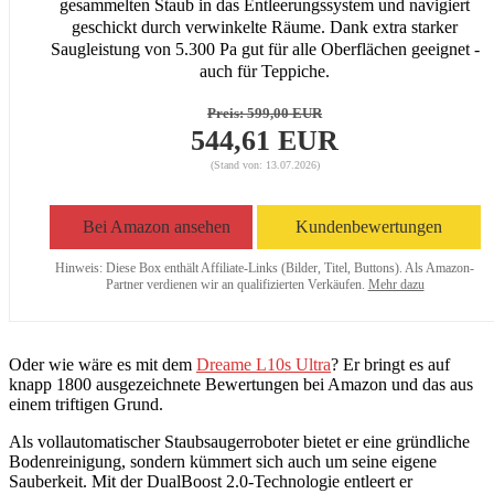
gesammelten Staub in das Entleerungssystem und navigiert
geschickt durch verwinkelte Räume. Dank extra starker
Saugleistung von 5.300 Pa gut für alle Oberflächen geeignet -
auch für Teppiche.
Preis:
599,00 EUR
544,61 EUR
(Stand von: 13.07.2026)
Bei Amazon ansehen
Kundenbewertungen
Hinweis: Diese Box enthält Affiliate-Links (Bilder, Titel, Buttons). Als Amazon-
Partner verdienen wir an qualifizierten Verkäufen.
Mehr dazu
Oder wie wäre es mit dem
Dreame L10s Ultra
? Er bringt es auf
knapp 1800 ausgezeichnete Bewertungen bei Amazon und das aus
einem triftigen Grund.
Als vollautomatischer Staubsaugerroboter bietet er eine gründliche
Bodenreinigung, sondern kümmert sich auch um seine eigene
Sauberkeit. Mit der DualBoost 2.0-Technologie entleert er