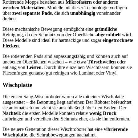
Rotierende Mopps bestehen aus
Mikrofasern
oder anderen
weichen
Materialien
. Modelle mit dieser Technologie verfügen
über
zwei separate Pads
, die sich
unabhängig
voneinander
drehen.
Diese mechanische Bewegung ermöglicht eine
gründliche
Reinigung, da der Schmutz von der Oberfläche
abgerubbelt
wird.
Diese Modelle sind ideal für hartnäckige und sogar
eingetrocknete
Flecken
.
Die rotierenden Pads sind anpassungsfähig und können auch auf
unebenen Oberflächen wischen – wie etwa
Türschwellen
oder
entlang von
Leisten
. Durch ihre einzelnen Wischfasern können sie
Fliesenfugen genauso gut reinigen wie Laminat oder Vinyl.
Wischplatte
Die ersten Saug-Wischroboter waren alle mit einer Wischplatte
ausgestattet – die Betonung liegt auf einer. Der Roboter befeuchtet
sie automatisch und zieht sie anschließend über den Boden. Der
Nachteil
: die ersten Modelle konnten relativ
wenig Druck
aufbringen und verteilten den Schmutz eher, als sie ihn entfernten.
Die neuere Generation dieser Wischroboter hat eine
vibrierende
Wischplatte
, die Schrubbewegungen nachahmt.