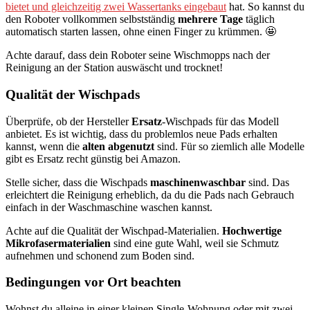
bietet und gleichzeitig zwei Wassertanks eingebaut
hat. So kannst du
den Roboter vollkommen selbstständig
mehrere Tage
täglich
automatisch starten lassen, ohne einen Finger zu krümmen. 🤩
Achte darauf, dass dein Roboter seine Wischmopps nach der
Reinigung an der Station auswäscht und trocknet!
Qualität der Wischpads
Überprüfe, ob der Hersteller
Ersatz
-Wischpads für das Modell
anbietet. Es ist wichtig, dass du problemlos neue Pads erhalten
kannst, wenn die
alten abgenutzt
sind. Für so ziemlich alle Modelle
gibt es Ersatz recht günstig bei Amazon.
Stelle sicher, dass die Wischpads
maschinenwaschbar
sind. Das
erleichtert die Reinigung erheblich, da du die Pads nach Gebrauch
einfach in der Waschmaschine waschen kannst.
Achte auf die Qualität der Wischpad-Materialien.
Hochwertige
Mikrofasermaterialien
sind eine gute Wahl, weil sie Schmutz
aufnehmen und schonend zum Boden sind.
Bedingungen vor Ort beachten
Wohnst du alleine in einer kleinen Single-Wohnung oder mit zwei