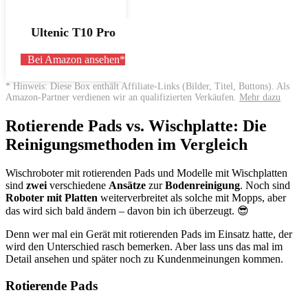
Ultenic T10 Pro
Bei Amazon ansehen*
* Hinweis: Diese Box enthält Affiliate-Links (Bilder, Titel, Buttons). Als
Amazon-Partner verdienen wir an qualifizierten Verkäufen.
Mehr dazu
Rotierende Pads vs. Wischplatte: Die
Reinigungsmethoden im Vergleich
Wischroboter mit rotierenden Pads und Modelle mit Wischplatten
sind
zwei
verschiedene
Ansätze
zur
Bodenreinigung
. Noch sind
Roboter mit Platten
weiterverbreitet als solche mit Mopps, aber
das wird sich bald ändern – davon bin ich überzeugt. 😎
Denn wer mal ein Gerät mit rotierenden Pads im Einsatz hatte, der
wird den Unterschied rasch bemerken. Aber lass uns das mal im
Detail ansehen und später noch zu Kundenmeinungen kommen.
Rotierende Pads