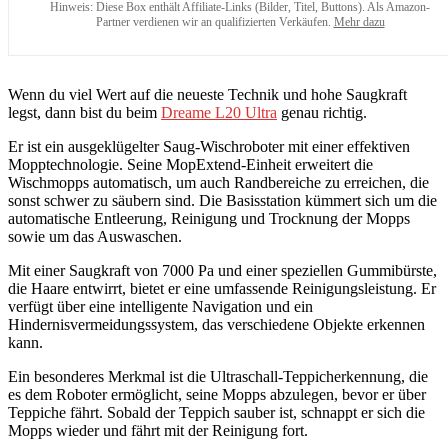
Hinweis: Diese Box enthält Affiliate-Links (Bilder, Titel, Buttons). Als Amazon-
Partner verdienen wir an qualifizierten Verkäufen.
Mehr dazu
Wenn du viel Wert auf die neueste Technik und hohe Saugkraft
legst, dann bist du beim
Dreame L20 Ultra
genau richtig.
Er ist ein ausgeklügelter Saug-Wischroboter mit einer effektiven
Mopptechnologie. Seine MopExtend-Einheit erweitert die
Wischmopps automatisch, um auch Randbereiche zu erreichen, die
sonst schwer zu säubern sind. Die Basisstation kümmert sich um die
automatische Entleerung, Reinigung und Trocknung der Mopps
sowie um das Auswaschen.
Mit einer Saugkraft von 7000 Pa und einer speziellen Gummibürste,
die Haare entwirrt, bietet er eine umfassende Reinigungsleistung. Er
verfügt über eine intelligente Navigation und ein
Hindernisvermeidungssystem, das verschiedene Objekte erkennen
kann.
Ein besonderes Merkmal ist die Ultraschall-Teppicherkennung, die
es dem Roboter ermöglicht, seine Mopps abzulegen, bevor er über
Teppiche fährt. Sobald der Teppich sauber ist, schnappt er sich die
Mopps wieder und fährt mit der Reinigung fort.