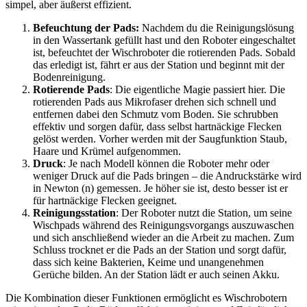
simpel, aber äußerst effizient.
Befeuchtung der Pads:
Nachdem du die Reinigungslösung
in den Wassertank gefüllt hast und den Roboter eingeschaltet
ist, befeuchtet der Wischroboter die rotierenden Pads. Sobald
das erledigt ist, fährt er aus der Station und beginnt mit der
Bodenreinigung.
Rotierende Pads
: Die eigentliche Magie passiert hier. Die
rotierenden Pads aus Mikrofaser drehen sich schnell und
entfernen dabei den Schmutz vom Boden. Sie schrubben
effektiv und sorgen dafür, dass selbst hartnäckige Flecken
gelöst werden. Vorher werden mit der Saugfunktion Staub,
Haare und Krümel aufgenommen.
Druck
: Je nach Modell können die Roboter mehr oder
weniger Druck auf die Pads bringen – die Andruckstärke wird
in Newton (n) gemessen. Je höher sie ist, desto besser ist er
für hartnäckige Flecken geeignet.
Reinigungsstation
: Der Roboter nutzt die Station, um seine
Wischpads während des Reinigungsvorgangs auszuwaschen
und sich anschließend wieder an die Arbeit zu machen. Zum
Schluss trocknet er die Pads an der Station und sorgt dafür,
dass sich keine Bakterien, Keime und unangenehmen
Gerüche bilden. An der Station lädt er auch seinen Akku.
Die Kombination dieser Funktionen ermöglicht es Wischrobotern