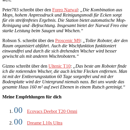
Peter783 schreibt über den
Foreo Narwal
:
„Die Kombination aus
Mops, hohem Anpressdruck und Reinigungsmodi für Ecken sorgt
für ein streifenfreies Ergebnis. Die Station bietet automatische
Mop
-
Reinigung und -Befeuchtung. Insgesamt bietet der Narwal Freo eine
starke Leistung beim Saugen und Wischen.“
Robson S. schreibt über den
Proscenic M9
:
„Toller Roboter, der den
Raum organisiert abfährt. Auch die Wischfunktion funktioniert
einwandfrei und durch die sich drehenden
Wischer
wird besser
gewischt als mit anderen Wischrobotern.“
Gizmo schreibt über den
Ultenic T10
:
„Das beste am Roboter finde
ich die rotierenden Wischer, die auch leichte Flecken entfernen. Man
ist mit der Entleerungsstation 60 Tage sorgenfrei und mit der
Bodenplatte wird der Untergrund niemals nass. Bei uns wurde das
gesamte Haus 160 m² auf zwei Ebenen in einem Rutsch gereinigt.“
Meine Empfehlungen für dich
Ecovacs Deebot T20 Omni
Dreame L10s Ultra