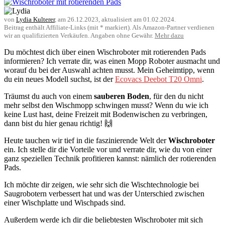
von
Lydia Kulterer
, am
26.12.2023
, aktualisiert am
01.02.2024
.
Beitrag enthält Affiliate-Links (mit * markiert). Als Amazon-Partner verdienen
wir an qualifizierten Verkäufen. Angaben ohne Gewähr.
Mehr dazu
Du möchtest dich über einen Wischroboter mit rotierenden Pads
informieren? Ich verrate dir, was einen Mopp Roboter ausmacht und
worauf du bei der Auswahl achten musst. Mein Geheimtipp, wenn
du ein neues Modell suchst, ist der
Ecovacs Deebot T20 Omni
.
Träumst du auch von einem
sauberen Boden
, für den du nicht
mehr selbst den Wischmopp schwingen musst? Wenn du wie ich
keine Lust hast, deine Freizeit mit Bodenwischen zu verbringen,
dann bist du hier genau richtig! 🙌
Heute tauchen wir tief in die faszinierende Welt der
Wischroboter
ein. Ich stelle dir die Vorteile vor und verrate dir, wie du von einer
ganz speziellen Technik profitieren kannst: nämlich der rotierenden
Pads.
Ich möchte dir zeigen, wie sehr sich die Wischtechnologie bei
Saugrobotern verbessert hat und was der Unterschied zwischen
einer Wischplatte und Wischpads sind.
Außerdem werde ich dir die beliebtesten Wischroboter mit sich