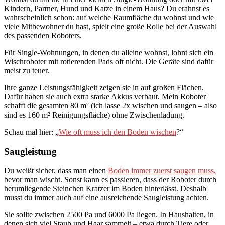
Kindern, Partner, Hund und Katze in einem Haus? Du erahnst es
wahrscheinlich schon: auf welche Raumfläche du wohnst und wie
viele Mitbewohner du hast, spielt eine große Rolle bei der Auswahl
des passenden Roboters.
Für Single-Wohnungen, in denen du alleine wohnst, lohnt sich ein
Wischroboter mit rotierenden Pads oft nicht. Die Geräte sind dafür
meist zu teuer.
Ihre ganze Leistungsfähigkeit zeigen sie in auf großen Flächen.
Dafür haben sie auch extra starke Akkus verbaut. Mein Roboter
schafft die gesamten 80 m² (ich lasse 2x wischen und saugen – also
sind es 160 m² Reinigungsfläche) ohne Zwischenladung.
Schau mal hier: „
Wie oft muss ich den Boden wischen
?“
Saugleistung
Du weißt sicher, dass man einen
Boden immer zuerst saugen muss,
bevor man wischt. Sonst kann es passieren, dass der Roboter durch
herumliegende Steinchen Kratzer im Boden hinterlässt. Deshalb
musst du immer auch auf eine ausreichende Saugleistung achten.
Sie sollte zwischen 2500 Pa und 6000 Pa liegen. In Haushalten, in
denen sich viel Staub und Haar sammelt – etwa durch Tiere oder